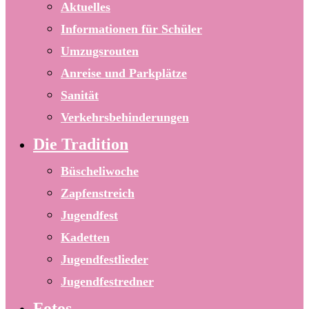
Aktuelles
Informationen für Schüler
Umzugsrouten
Anreise und Parkplätze
Sanität
Verkehrsbehinderungen
Die Tradition
Büscheliwoche
Zapfenstreich
Jugendfest
Kadetten
Jugendfestlieder
Jugendfestredner
Fotos