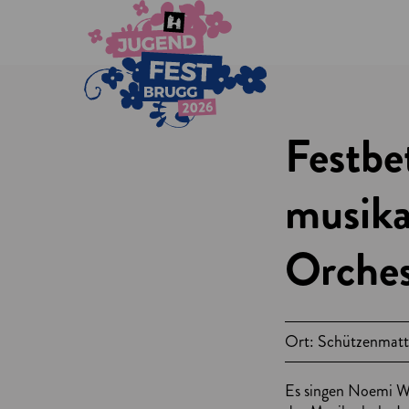
Festbe
musika
Orches
Ort: Schützenmatt
Es singen Noemi We